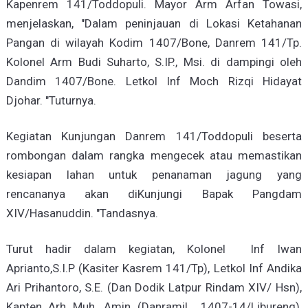
Kapenrem 141/Toddopuli. Mayor Arm Arfan Towasi,
menjelaskan, "Dalam peninjauan di Lokasi Ketahanan
Pangan di wilayah Kodim 1407/Bone, Danrem 141/Tp.
Kolonel Arm Budi Suharto, S.IP., Msi. di dampingi oleh
Dandim 1407/Bone. Letkol Inf Moch Rizqi Hidayat
Djohar. "Tuturnya.
Kegiatan Kunjungan Danrem 141/Toddopuli beserta
rombongan dalam rangka mengecek atau memastikan
kesiapan lahan untuk penanaman jagung yang
rencananya akan diKunjungi Bapak Pangdam
XIV/Hasanuddin. "Tandasnya.
Turut hadir dalam kegiatan, Kolonel Inf Iwan
Aprianto,S.I.P (Kasiter Kasrem 141/Tp), Letkol Inf Andika
Ari Prihantoro, S.E. (Dan Dodik Latpur Rindam XIV/ Hsn),
Kapten Arh Muh. Amin (Danramil 1407-14/Libureng),