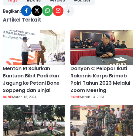
Tags
#Bone
#News
#Sulsel
Bagikan:
Artikel Terkait
Mentan RI Salurkan
Danyon C Pelopor Ikuti
Bantuan Bibit Padi dan
Rakernis Korps Brimob
Jagung ke Petani Bone
Polri Tahun 2023 Melalui
Soppeng dan Sinjai
Zoom Meeting
BONE
March 15, 2024
BONE
March 13, 2023