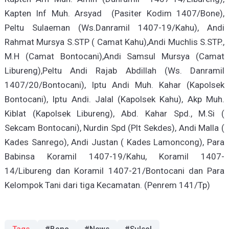
Kapten Inf Muh. Arsyad (Pasiter Kodim 1407/Bone),
Peltu Sulaeman (Ws.Danramil 1407-19/Kahu), Andi
Rahmat Mursya S.STP ( Camat Kahu),Andi Muchlis S.STP.,
M.H (Camat Bontocani),Andi Samsul Mursya (Camat
Libureng),Peltu Andi Rajab Abdillah (Ws. Danramil
1407/20/Bontocani), Iptu Andi Muh. Kahar (Kapolsek
Bontocani), Iptu Andi. Jalal (Kapolsek Kahu), Akp Muh.
Kiblat (Kapolsek Libureng), Abd. Kahar Spd., M.Si (
Sekcam Bontocani), Nurdin Spd (Plt Sekdes), Andi Malla (
Kades Sanrego), Andi Justan ( Kades Lamoncong), Para
Babinsa Koramil 1407-19/Kahu, Koramil 1407-
14/Libureng dan Koramil 1407-21/Bontocani dan Para
Kelompok Tani dari tiga Kecamatan. (Penrem 141/Tp)