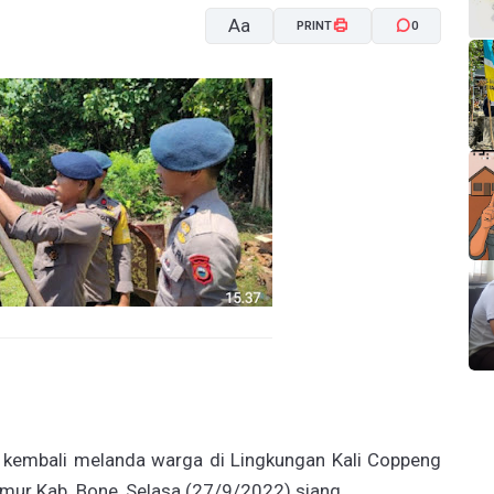
Aa
PRINT
0
A-
A+
 kembali melanda warga di Lingkungan Kali Coppeng
imur Kab. Bone, Selasa (27/9/2022) siang.