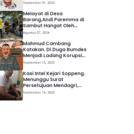
kemana
September 01, 2023
Melayat di Desa
Barang,Andi Paremma di
Sambut Hangat Oleh
Warga
Agustus 07, 2024
Mahmud Cambang
Katakan. Di Duga Bumdes
Menjadi Ladang Korupsi
Bagi Para Kepala Desa
September 15, 2025
Kasi Intel Kejari Soppeng.
Menunggu Surat
Persetujuan Mendagri,
Kami Akan Periksa Mantan
September 16, 2025
Anggota DPRD Provinsi
Sulsel