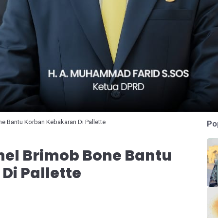
e Bantu Korban Kebakaran Di Pallette
Po
nel Brimob Bone Bantu
i Pallette