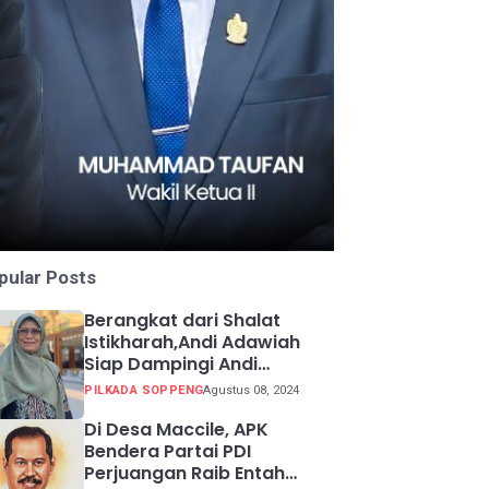
pular Posts
Berangkat dari Shalat
Istikharah,Andi Adawiah
Siap Dampingi Andi
Mapparemma
PILKADA SOPPENG
Agustus 08, 2024
Di Desa Maccile, APK
Bendera Partai PDI
Perjuangan Raib Entah