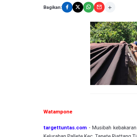
Bagikan:
Watampone
targettuntas.com
- Musibah kebakaran
Kelurahan Pallete Kec. Tanete Riattang T