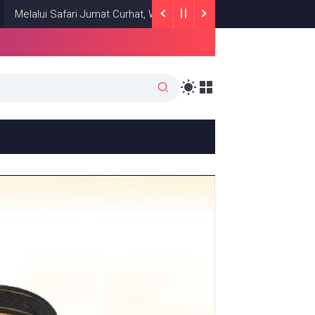
ri Jumat Curhat, Wakapolres Soppeng Dengar Apa Keluhan Warga