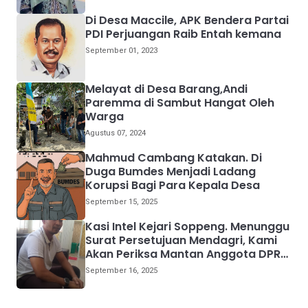
Di Desa Maccile, APK Bendera Partai
PDI Perjuangan Raib Entah kemana
September 01, 2023
Melayat di Desa Barang,Andi
Paremma di Sambut Hangat Oleh
Warga
Agustus 07, 2024
Mahmud Cambang Katakan. Di
Duga Bumdes Menjadi Ladang
Korupsi Bagi Para Kepala Desa
September 15, 2025
Kasi Intel Kejari Soppeng. Menunggu
Surat Persetujuan Mendagri, Kami
Akan Periksa Mantan Anggota DPRD
Provinsi Sulsel
September 16, 2025