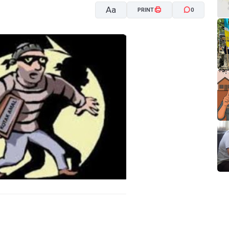
Aa
PRINT
0
A-
A+