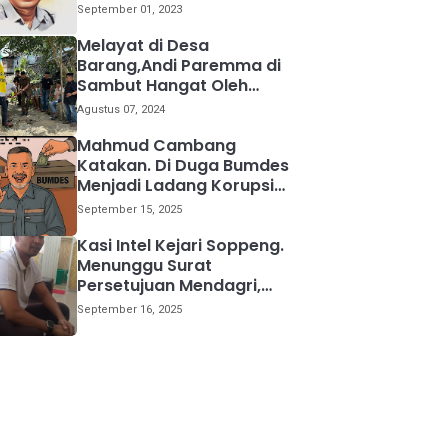
kemana
September 01, 2023
Melayat di Desa
Barang,Andi Paremma di
Sambut Hangat Oleh
Warga
Agustus 07, 2024
Mahmud Cambang
Katakan. Di Duga Bumdes
Menjadi Ladang Korupsi
Bagi Para Kepala Desa
September 15, 2025
Kasi Intel Kejari Soppeng.
Menunggu Surat
Persetujuan Mendagri,
Kami Akan Periksa Mantan
September 16, 2025
Anggota DPRD Provinsi
Sulsel