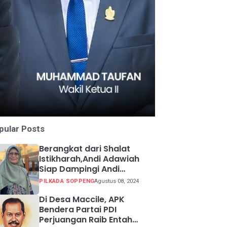
pular Posts
Berangkat dari Shalat
Istikharah,Andi Adawiah
Siap Dampingi Andi
Mapparemma
PILKADA SOPPENG
Agustus 08, 2024
Di Desa Maccile, APK
Bendera Partai PDI
Perjuangan Raib Entah