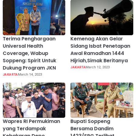
Terima Penghargaan
Kemenag Akan Gelar
Universal Health
Sidang Isbat Penetapan
Coverage, Wabup
Awal Ramadhan 1444
Soppeng: Spirit Untuk
Hijriah,Simak Beritanya
Dukung Program JKN
JAKARTA
March 12, 2023
JAKARTA
March 14, 2023
Wapres RI Permukiman
Bupati Soppeng
yang Terdampak
Bersama Dandim
Kebakaran Depo
1423/SPG Terlihat