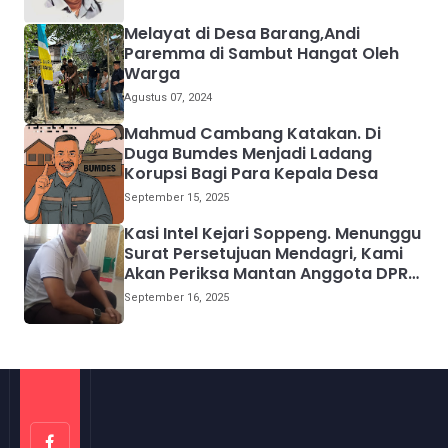
Melayat di Desa Barang,Andi
Paremma di Sambut Hangat Oleh
Warga
Agustus 07, 2024
Mahmud Cambang Katakan. Di
Duga Bumdes Menjadi Ladang
Korupsi Bagi Para Kepala Desa
September 15, 2025
Kasi Intel Kejari Soppeng. Menunggu
Surat Persetujuan Mendagri, Kami
Akan Periksa Mantan Anggota DPRD
Provinsi Sulsel
September 16, 2025