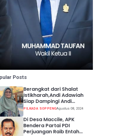
pular Posts
Berangkat dari Shalat
Istikharah,Andi Adawiah
Siap Dampingi Andi
Mapparemma
PILKADA SOPPENG
Agustus 08, 2024
Di Desa Maccile, APK
Bendera Partai PDI
Perjuangan Raib Entah