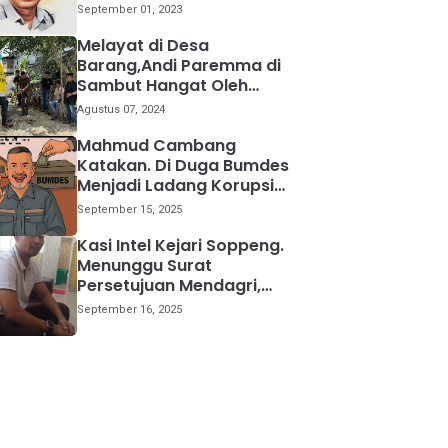
kemana
September 01, 2023
Melayat di Desa
Barang,Andi Paremma di
Sambut Hangat Oleh
Warga
Agustus 07, 2024
Mahmud Cambang
Katakan. Di Duga Bumdes
Menjadi Ladang Korupsi
Bagi Para Kepala Desa
September 15, 2025
Kasi Intel Kejari Soppeng.
Menunggu Surat
Persetujuan Mendagri,
Kami Akan Periksa Mantan
September 16, 2025
Anggota DPRD Provinsi
Sulsel