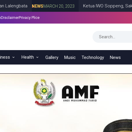
Ketua IWO Soppeng, Saksikan Laga Sepakb
NEWS
MARCH 20, 2023
p
Disclaimer
Privacy Plice
rmat
NEWS
MARCH 16, 2023
iness
Health
Gallery
Music
Technology
News