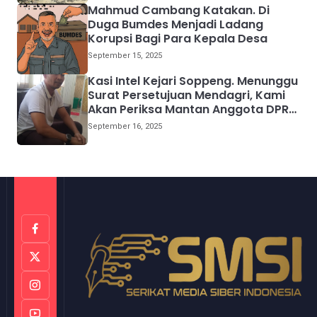
Mahmud Cambang Katakan. Di
Duga Bumdes Menjadi Ladang
Korupsi Bagi Para Kepala Desa
September 15, 2025
Kasi Intel Kejari Soppeng. Menunggu
Surat Persetujuan Mendagri, Kami
Akan Periksa Mantan Anggota DPRD
Provinsi Sulsel
September 16, 2025