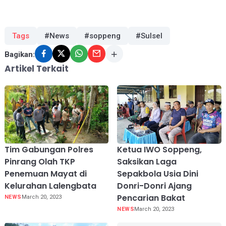
Tags
#News
#soppeng
#Sulsel
Bagikan:
Artikel Terkait
Tim Gabungan Polres
Ketua IWO Soppeng,
Pinrang Olah TKP
Saksikan Laga
Penemuan Mayat di
Sepakbola Usia Dini
Kelurahan Lalengbata
Donri-Donri Ajang
Pencarian Bakat
NEWS
March 20, 2023
NEWS
March 20, 2023