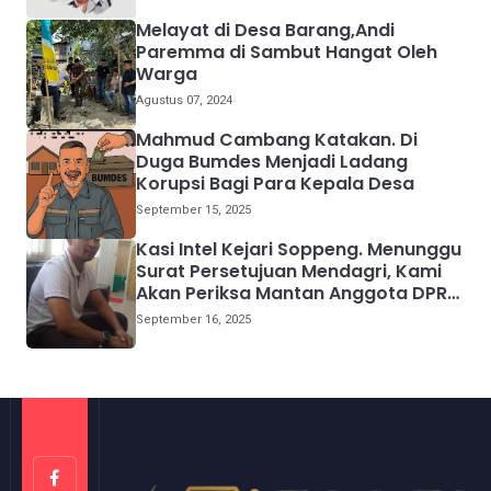
Melayat di Desa Barang,Andi
Paremma di Sambut Hangat Oleh
Warga
Agustus 07, 2024
Mahmud Cambang Katakan. Di
Duga Bumdes Menjadi Ladang
Korupsi Bagi Para Kepala Desa
September 15, 2025
Kasi Intel Kejari Soppeng. Menunggu
Surat Persetujuan Mendagri, Kami
Akan Periksa Mantan Anggota DPRD
Provinsi Sulsel
September 16, 2025