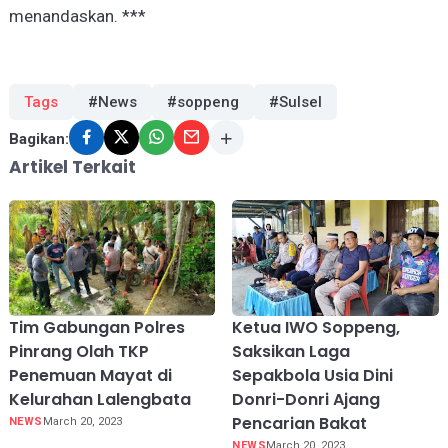
menandaskan. ***
Tags
#News
#soppeng
#Sulsel
Bagikan:
Artikel Terkait
Tim Gabungan Polres
Ketua IWO Soppeng,
Pinrang Olah TKP
Saksikan Laga
Penemuan Mayat di
Sepakbola Usia Dini
Kelurahan Lalengbata
Donri-Donri Ajang
Pencarian Bakat
NEWS
March 20, 2023
NEWS
March 20, 2023