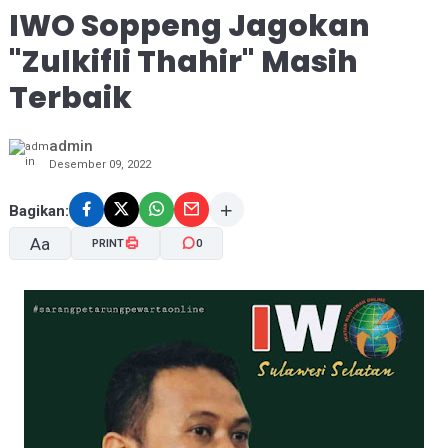
IWO Soppeng Jagokan
"Zulkifli Thahir" Masih
Terbaik
admin
Desember 09, 2022
Bagikan:
Aa
PRINT
0
A-
A+