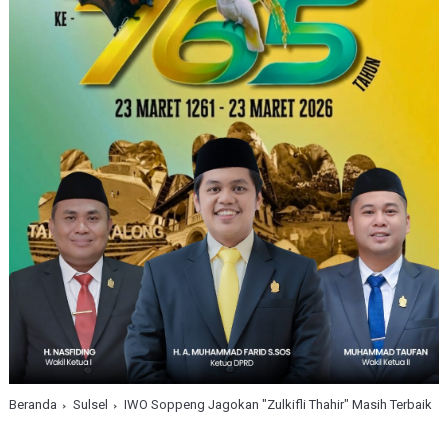
Beranda
Sulsel
IWO Soppeng Jagokan "Zulkifli Thahir" Masih Terbaik