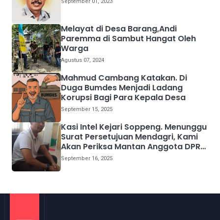
September 01, 2023
Melayat di Desa Barang,Andi
Paremma di Sambut Hangat Oleh
Warga
Agustus 07, 2024
Mahmud Cambang Katakan. Di
Duga Bumdes Menjadi Ladang
Korupsi Bagi Para Kepala Desa
September 15, 2025
Kasi Intel Kejari Soppeng. Menunggu
Surat Persetujuan Mendagri, Kami
Akan Periksa Mantan Anggota DPRD
Provinsi Sulsel
September 16, 2025