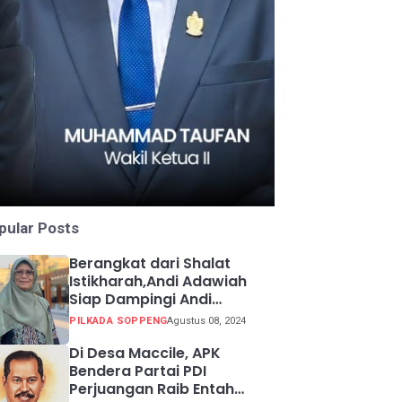
pular Posts
Berangkat dari Shalat
Istikharah,Andi Adawiah
Siap Dampingi Andi
Mapparemma
PILKADA SOPPENG
Agustus 08, 2024
Di Desa Maccile, APK
Bendera Partai PDI
Perjuangan Raib Entah