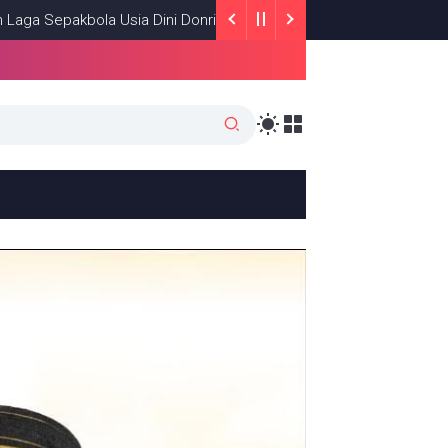
Usia Dini Donri-Donri Ajang Pencarian Bakat
NEWS
MARCH 20, 20