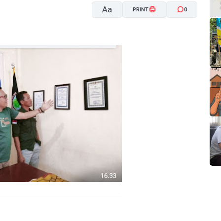
Aa
PRINT
0
A-
A+