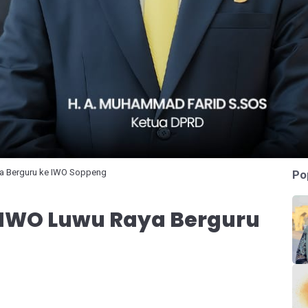
aya Berguru ke IWO Soppeng
Po
, IWO Luwu Raya Berguru