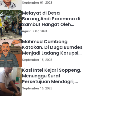
kemana
September 01, 2023
Melayat di Desa
Barang,Andi Paremma di
Sambut Hangat Oleh
Warga
Agustus 07, 2024
Mahmud Cambang
Katakan. Di Duga Bumdes
Menjadi Ladang Korupsi
Bagi Para Kepala Desa
September 15, 2025
Kasi Intel Kejari Soppeng.
Menunggu Surat
Persetujuan Mendagri,
Kami Akan Periksa Mantan
September 16, 2025
Anggota DPRD Provinsi
Sulsel