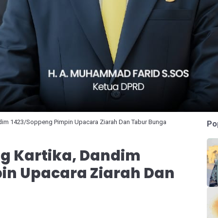
andim 1423/Soppeng Pimpin Upacara Ziarah Dan Tabur Bunga
Po
ng Kartika, Dandim
in Upacara Ziarah Dan