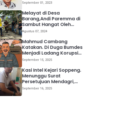
kemana
September 01, 2023
Melayat di Desa
Barang,Andi Paremma di
Sambut Hangat Oleh
Warga
Agustus 07, 2024
Mahmud Cambang
Katakan. Di Duga Bumdes
Menjadi Ladang Korupsi
Bagi Para Kepala Desa
September 15, 2025
Kasi Intel Kejari Soppeng.
Menunggu Surat
Persetujuan Mendagri,
Kami Akan Periksa Mantan
September 16, 2025
Anggota DPRD Provinsi
Sulsel