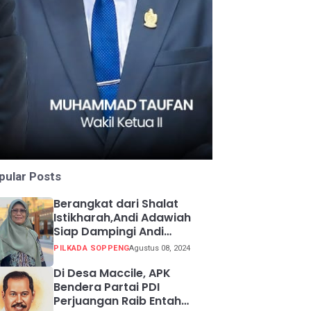
pular Posts
Berangkat dari Shalat
Istikharah,Andi Adawiah
Siap Dampingi Andi
Mapparemma
PILKADA SOPPENG
Agustus 08, 2024
Di Desa Maccile, APK
Bendera Partai PDI
Perjuangan Raib Entah