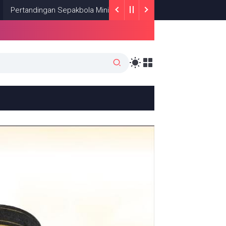
 Sepakbola Mini Tingkat SD Memeriahkan HUT Soppeng ke-762