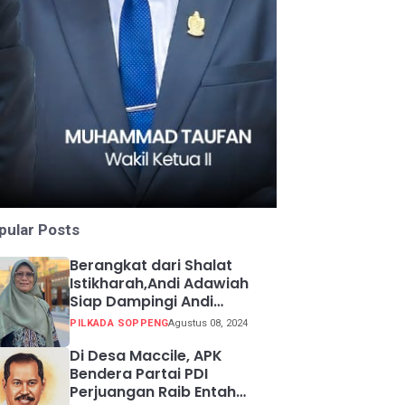
pular Posts
Berangkat dari Shalat
Istikharah,Andi Adawiah
Siap Dampingi Andi
Mapparemma
PILKADA SOPPENG
Agustus 08, 2024
Di Desa Maccile, APK
Bendera Partai PDI
Perjuangan Raib Entah