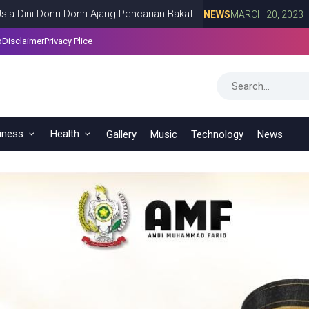
ri Ajang Pencarian Bakat
Pertandingan
NEWS
MARCH 20, 2023
p
Disclaimer
Privacy Plice
ahan Lalengbata
NEWS
MARCH 20, 2023
iness
Health
Gallery
Music
Technology
News