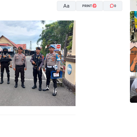
Aa
PRINT
0
A-
A+