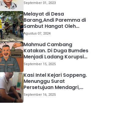
kemana
September 01, 2023
Melayat di Desa
Barang,Andi Paremma di
Sambut Hangat Oleh
Warga
Agustus 07, 2024
Mahmud Cambang
Katakan. Di Duga Bumdes
Menjadi Ladang Korupsi
Bagi Para Kepala Desa
September 15, 2025
Kasi Intel Kejari Soppeng.
Menunggu Surat
Persetujuan Mendagri,
Kami Akan Periksa Mantan
September 16, 2025
Anggota DPRD Provinsi
Sulsel