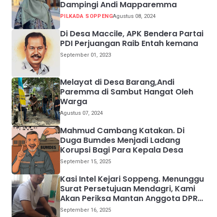
Dampingi Andi Mapparemma
PILKADA SOPPENG
Agustus 08, 2024
Di Desa Maccile, APK Bendera Partai
PDI Perjuangan Raib Entah kemana
September 01, 2023
Melayat di Desa Barang,Andi
Paremma di Sambut Hangat Oleh
Warga
Agustus 07, 2024
Mahmud Cambang Katakan. Di
Duga Bumdes Menjadi Ladang
Korupsi Bagi Para Kepala Desa
September 15, 2025
Kasi Intel Kejari Soppeng. Menunggu
Surat Persetujuan Mendagri, Kami
Akan Periksa Mantan Anggota DPRD
Provinsi Sulsel
September 16, 2025