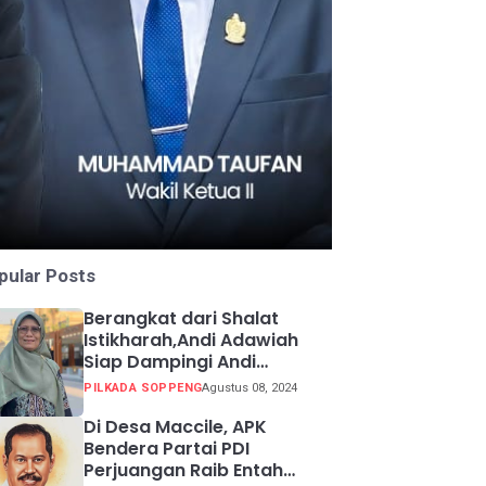
pular Posts
Berangkat dari Shalat
Istikharah,Andi Adawiah
Siap Dampingi Andi
Mapparemma
PILKADA SOPPENG
Agustus 08, 2024
Di Desa Maccile, APK
Bendera Partai PDI
Perjuangan Raib Entah