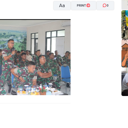
Aa
PRINT
0
A-
A+