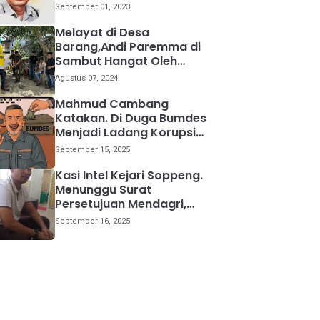
kemana
September 01, 2023
Melayat di Desa
Barang,Andi Paremma di
Sambut Hangat Oleh
Warga
Agustus 07, 2024
Mahmud Cambang
Katakan. Di Duga Bumdes
Menjadi Ladang Korupsi
Bagi Para Kepala Desa
September 15, 2025
Kasi Intel Kejari Soppeng.
Menunggu Surat
Persetujuan Mendagri,
Kami Akan Periksa Mantan
September 16, 2025
Anggota DPRD Provinsi
Sulsel