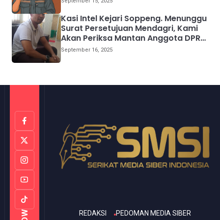
September 15, 2025
Kasi Intel Kejari Soppeng. Menunggu
Surat Persetujuan Mendagri, Kami
Akan Periksa Mantan Anggota DPRD
Provinsi Sulsel
September 16, 2025
REDAKSI
PEDOMAN MEDIA SIBER