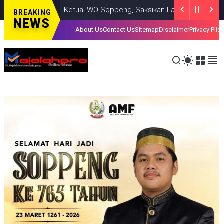
Ketua IWO Soppeng, Saksikan Laga Sepakbola Usia Dini
BREAKING
NEWS
About Us
Contact Us
Sitemap
Disclaimer
Privacy Plic
Tim Gabungan Polres Pinrang Olah TKP Penemuan Maya