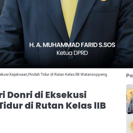
ekusi Kejaksaan,Pindah Tidur di Rutan Kelas lIB Watansoppeng
Po
 Donri di Eksekusi
idur di Rutan Kelas lIB