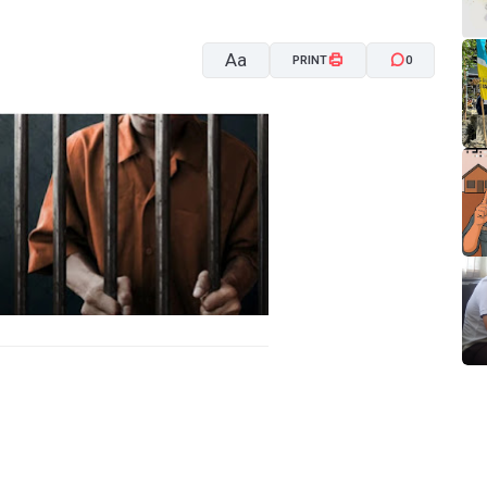
Aa
PRINT
0
A-
A+