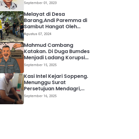
kemana
September 01, 2023
Melayat di Desa
Barang,Andi Paremma di
Sambut Hangat Oleh
Warga
Agustus 07, 2024
Mahmud Cambang
Katakan. Di Duga Bumdes
Menjadi Ladang Korupsi
Bagi Para Kepala Desa
September 15, 2025
Kasi Intel Kejari Soppeng.
Menunggu Surat
Persetujuan Mendagri,
Kami Akan Periksa Mantan
September 16, 2025
Anggota DPRD Provinsi
Sulsel