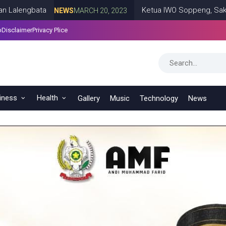
Ketua IWO Soppeng, Saksikan Laga Sepakb
NEWS
MARCH 20, 2023
p
Disclaimer
Privacy Plice
rmat
NEWS
MARCH 16, 2023
iness
Health
Gallery
Music
Technology
News