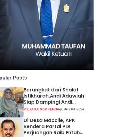
pular Posts
Berangkat dari Shalat
Istikharah,Andi Adawiah
Siap Dampingi Andi
Mapparemma
PILKADA SOPPENG
Agustus 08, 2024
Di Desa Maccile, APK
Bendera Partai PDI
Perjuangan Raib Entah