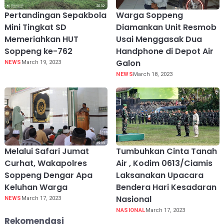
Pertandingan Sepakbola
Warga Soppeng
Mini Tingkat SD
Diamankan Unit Resmob
Memeriahkan HUT
Usai Menggasak Dua
Soppeng ke-762
Handphone di Depot Air
Galon
NEWS
March 19, 2023
NEWS
March 18, 2023
Melalui Safari Jumat
Tumbuhkan Cinta Tanah
Curhat, Wakapolres
Air , Kodim 0613/Ciamis
Soppeng Dengar Apa
Laksanakan Upacara
Keluhan Warga
Bendera Hari Kesadaran
Nasional
NEWS
March 17, 2023
NASIONAL
March 17, 2023
Rekomendasi