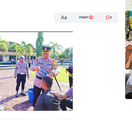
Aa
PRINT
0
A-
A+