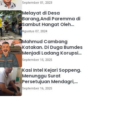
kemana
September 01, 2023
Melayat di Desa
Barang,Andi Paremma di
Sambut Hangat Oleh
Warga
Agustus 07, 2024
Mahmud Cambang
Katakan. Di Duga Bumdes
Menjadi Ladang Korupsi
Bagi Para Kepala Desa
September 15, 2025
Kasi Intel Kejari Soppeng.
Menunggu Surat
Persetujuan Mendagri,
Kami Akan Periksa Mantan
September 16, 2025
Anggota DPRD Provinsi
Sulsel