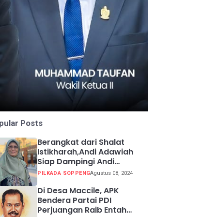
pular Posts
Berangkat dari Shalat
Istikharah,Andi Adawiah
Siap Dampingi Andi
Mapparemma
PILKADA SOPPENG
Agustus 08, 2024
Di Desa Maccile, APK
Bendera Partai PDI
Perjuangan Raib Entah