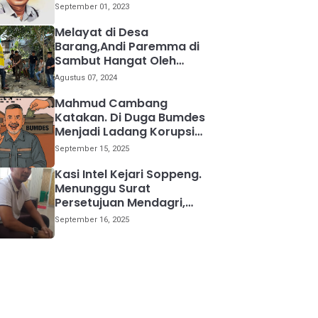
kemana
September 01, 2023
Melayat di Desa
Barang,Andi Paremma di
Sambut Hangat Oleh
Warga
Agustus 07, 2024
Mahmud Cambang
Katakan. Di Duga Bumdes
Menjadi Ladang Korupsi
Bagi Para Kepala Desa
September 15, 2025
Kasi Intel Kejari Soppeng.
Menunggu Surat
Persetujuan Mendagri,
Kami Akan Periksa Mantan
September 16, 2025
Anggota DPRD Provinsi
Sulsel