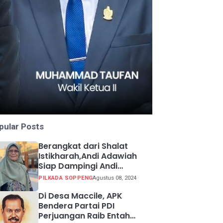
pular Posts
Berangkat dari Shalat
Istikharah,Andi Adawiah
Siap Dampingi Andi
Mapparemma
PILKADA SOPPENG
Agustus 08, 2024
Di Desa Maccile, APK
Bendera Partai PDI
Perjuangan Raib Entah