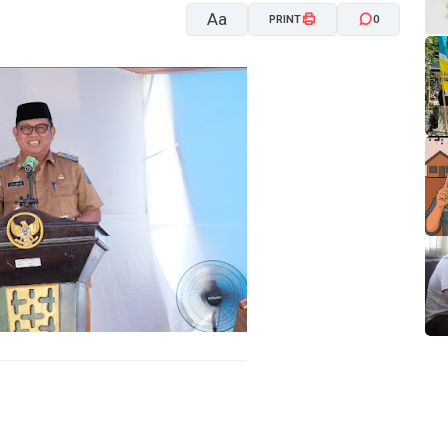
Aa
PRINT
0
A-
A+