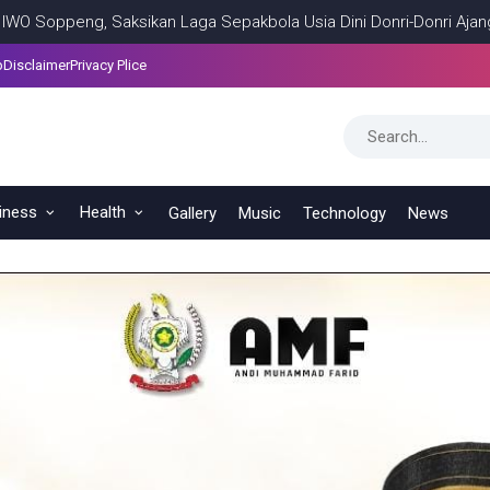
ksikan Laga Sepakbola Usia Dini Donri-Donri Ajang Pencarian Baka
p
Disclaimer
Privacy Plice
iness
Health
Gallery
Music
Technology
News