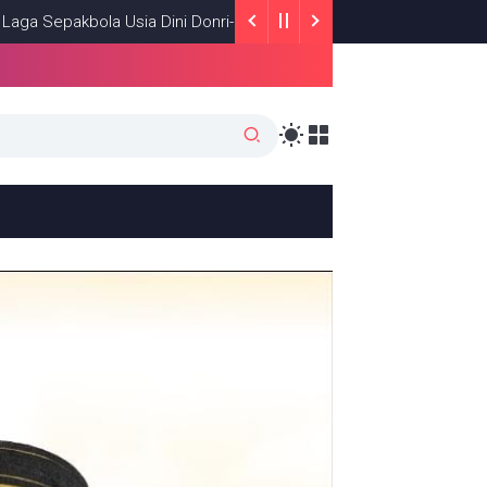
ia Dini Donri-Donri Ajang Pencarian Bakat
NEWS
MARCH 20, 202