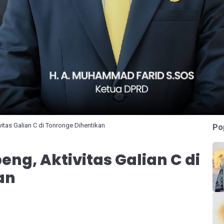
itas Galian C di Tonronge Dihentikan
Po
ng, Aktivitas Galian C di
an