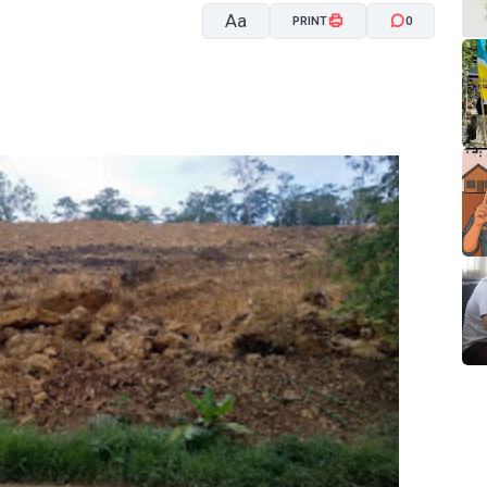
Aa
PRINT
0
A-
A+