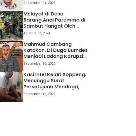
kemana
September 01, 2023
Melayat di Desa
Barang,Andi Paremma di
Sambut Hangat Oleh
Warga
Agustus 07, 2024
Mahmud Cambang
Katakan. Di Duga Bumdes
Menjadi Ladang Korupsi
Bagi Para Kepala Desa
September 15, 2025
Kasi Intel Kejari Soppeng.
Menunggu Surat
Persetujuan Mendagri,
Kami Akan Periksa Mantan
September 16, 2025
Anggota DPRD Provinsi
Sulsel