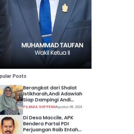
pular Posts
Berangkat dari Shalat
Istikharah,Andi Adawiah
Siap Dampingi Andi
Mapparemma
PILKADA SOPPENG
Agustus 08, 2024
Di Desa Maccile, APK
Bendera Partai PDI
Perjuangan Raib Entah