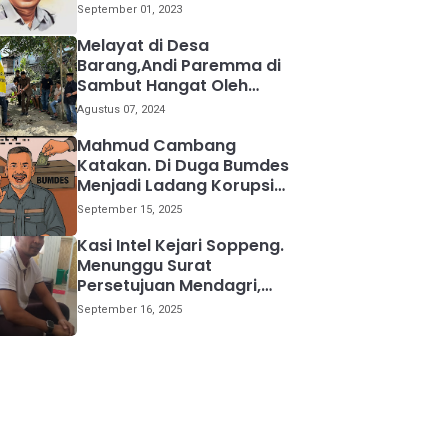
kemana
September 01, 2023
Melayat di Desa
Barang,Andi Paremma di
Sambut Hangat Oleh
Warga
Agustus 07, 2024
Mahmud Cambang
Katakan. Di Duga Bumdes
Menjadi Ladang Korupsi
Bagi Para Kepala Desa
September 15, 2025
Kasi Intel Kejari Soppeng.
Menunggu Surat
Persetujuan Mendagri,
Kami Akan Periksa Mantan
September 16, 2025
Anggota DPRD Provinsi
Sulsel