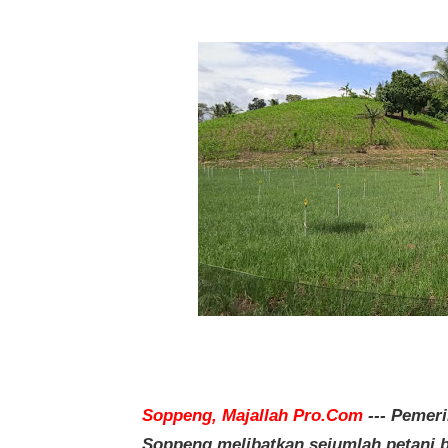
Soppeng, Majallah Pro.Com
--- Pemer
Soppeng melibatkan sejumlah petani 