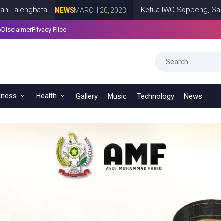
Ketua IWO Soppeng, Saksikan Laga Sepakb
NEWS
MARCH 20, 2023
p
Disclaimer
Privacy Plice
rmat
NEWS
MARCH 16, 2023
iness
Health
Gallery
Music
Technology
News