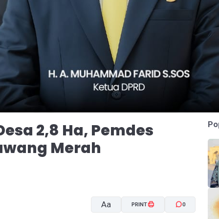
Po
esa 2,8 Ha, Pemdes
Bawang Merah
Aa
PRINT
0