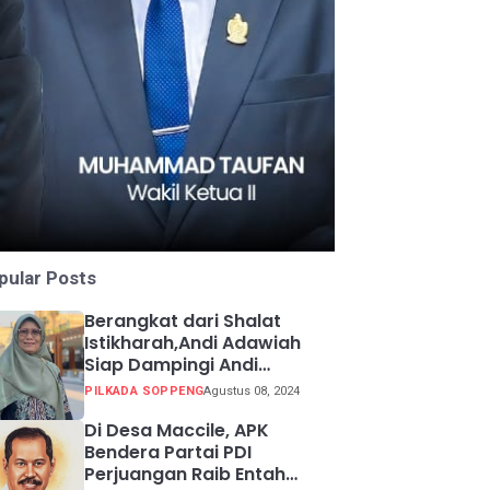
pular Posts
Berangkat dari Shalat
Istikharah,Andi Adawiah
Siap Dampingi Andi
Mapparemma
PILKADA SOPPENG
Agustus 08, 2024
Di Desa Maccile, APK
Bendera Partai PDI
Perjuangan Raib Entah