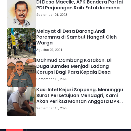
Di Desa Maccile, APK Bendera Partai
PDI Perjuangan Raib Entah kemana
September 01, 2023
Melayat di Desa Barang,Andi
Paremma di Sambut Hangat Oleh
Warga
Agustus 07, 2024
Mahmud Cambang Katakan. Di
Duga Bumdes Menjadi Ladang
Korupsi Bagi Para Kepala Desa
September 15, 2025
Kasi Intel Kejari Soppeng. Menunggu
Surat Persetujuan Mendagri, Kami
Akan Periksa Mantan Anggota DPRD
Provinsi Sulsel
September 16, 2025