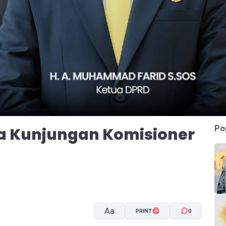
Po
ma Kunjungan Komisioner
Aa
PRINT
0