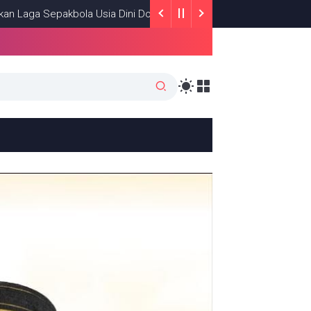
 Usia Dini Donri-Donri Ajang Pencarian Bakat
NEWS
MARCH 20, 2