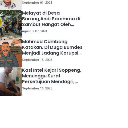
kemana
September 01, 2023
Melayat di Desa
Barang,Andi Paremma di
Sambut Hangat Oleh
Warga
Agustus 07, 2024
Mahmud Cambang
Katakan. Di Duga Bumdes
Menjadi Ladang Korupsi
Bagi Para Kepala Desa
September 15, 2025
Kasi Intel Kejari Soppeng.
Menunggu Surat
Persetujuan Mendagri,
Kami Akan Periksa Mantan
September 16, 2025
Anggota DPRD Provinsi
Sulsel