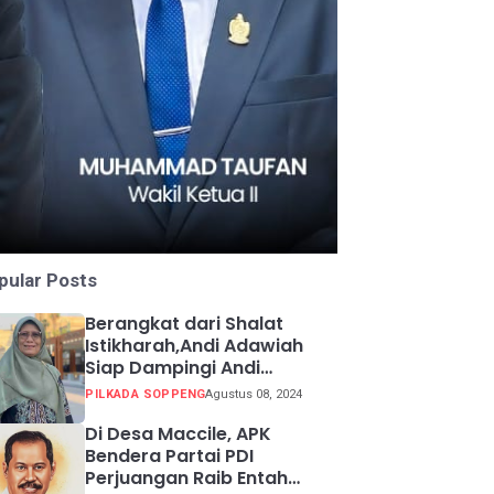
pular Posts
Berangkat dari Shalat
Istikharah,Andi Adawiah
Siap Dampingi Andi
Mapparemma
PILKADA SOPPENG
Agustus 08, 2024
Di Desa Maccile, APK
Bendera Partai PDI
Perjuangan Raib Entah