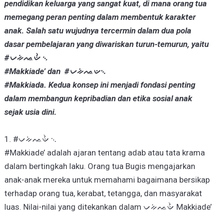
pendidikan keluarga yang sangat kuat, di mana orang tua
memegang peran penting dalam membentuk karakter
anak. Salah satu wujudnya tercermin dalam dua pola
dasar pembelajaran yang diwariskan turun-temurun, yaitu
#ᨆᨀᨗᨕᨉᨛ ᨞
#Makkiade’ dan #ᨆᨀᨗᨕᨉ᨞
#Makkiada. Kedua konsep ini menjadi fondasi penting
dalam membangun kepribadian dan etika sosial anak
sejak usia dini.
1. #ᨆᨀᨗᨕᨉᨛ ᨞
#Makkiade’ adalah ajaran tentang adab atau tata krama
dalam bertingkah laku. Orang tua Bugis mengajarkan
anak-anak mereka untuk memahami bagaimana bersikap
terhadap orang tua, kerabat, tetangga, dan masyarakat
luas. Nilai-nilai yang ditekankan dalam ᨆᨀᨗᨕᨉᨛ Makkiade’