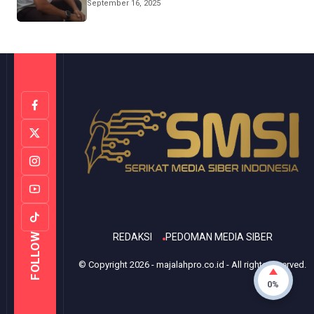
Provinsi Sulsel
September 16, 2025
REDAKSI
PEDOMAN MEDIA SIBER
FOLLOW
© Copyright
2026
-
majalahpro.co.id
- All rights reserved.
0%