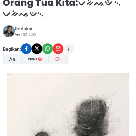
Orang Tua Kita:ᨆᨀᨗᨕᨉᨛ ᨞
ᨆᨀᨗᨕᨉ᨞
Redaksi
April 22, 2025
Bagikan:
Aa
PRINT
0
A-
A+