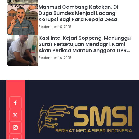
Mahmud Cambang Katakan. Di
Duga Bumdes Menjadi Ladang
Korupsi Bagi Para Kepala Desa
September 15, 2025
Kasi Intel Kejari Soppeng. Menunggu
Surat Persetujuan Mendagri, Kami
Akan Periksa Mantan Anggota DPRD
Provinsi Sulsel
September 16, 2025