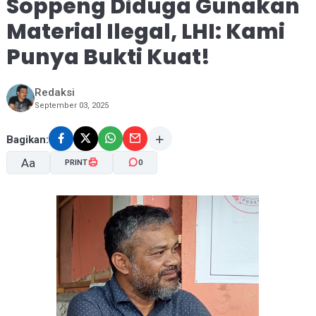
Soppeng Diduga Gunakan
Material Ilegal, LHI: Kami
Punya Bukti Kuat!
Redaksi
September 03, 2025
Bagikan:
Aa
PRINT
0
A-
A+