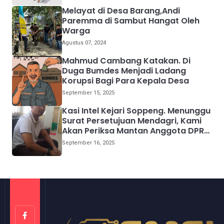
Melayat di Desa Barang,Andi
Paremma di Sambut Hangat Oleh
Warga
Agustus 07, 2024
Mahmud Cambang Katakan. Di
Duga Bumdes Menjadi Ladang
Korupsi Bagi Para Kepala Desa
September 15, 2025
Kasi Intel Kejari Soppeng. Menunggu
Surat Persetujuan Mendagri, Kami
Akan Periksa Mantan Anggota DPRD
Provinsi Sulsel
September 16, 2025