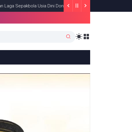
 Usia Dini Donri-Donri Ajang Pencarian Bakat
NEWS
MARCH 20, 2