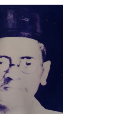
A-
A+