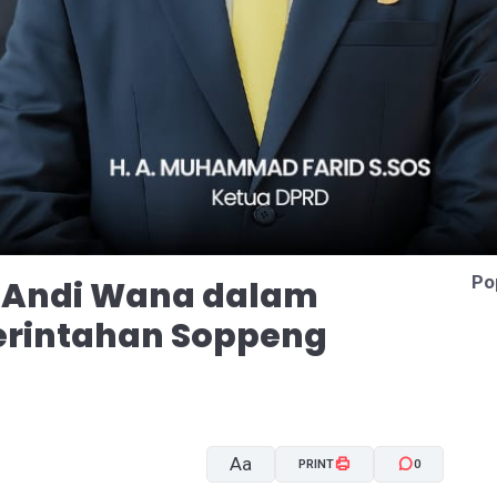
Po
 Andi Wana dalam
erintahan Soppeng
Aa
PRINT
0