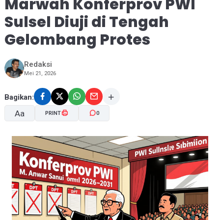
Marwah Konferprov PWI
Sulsel Diuji di Tengah
Gelombang Protes
Redaksi
Mei 21, 2026
Bagikan:
Aa
PRINT
0
A-
A+