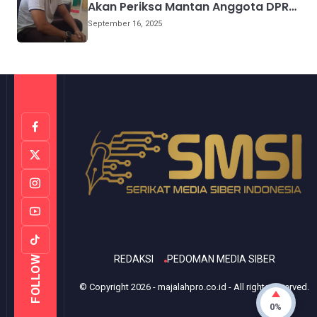
Akan Periksa Mantan Anggota DPRD
Provinsi Sulsel
September 16, 2025
REDAKSI
PEDOMAN MEDIA SIBER
FOLLOW
© Copyright
2026
-
majalahpro.co.id
- All rights reserved.
0%