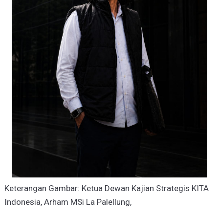
Keterangan Gambar: Ketua Dewan Kajian Strategis KITA
Indonesia, Arham MSi La Palellung,