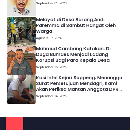
September 01, 2023
Melayat di Desa Barang,Andi
Paremma di Sambut Hangat Oleh
Warga
Agustus 07, 2024
Mahmud Cambang Katakan. Di
Duga Bumdes Menjadi Ladang
Korupsi Bagi Para Kepala Desa
September 15, 2025
Kasi Intel Kejari Soppeng. Menunggu
Surat Persetujuan Mendagri, Kami
Akan Periksa Mantan Anggota DPRD
Provinsi Sulsel
September 16, 2025