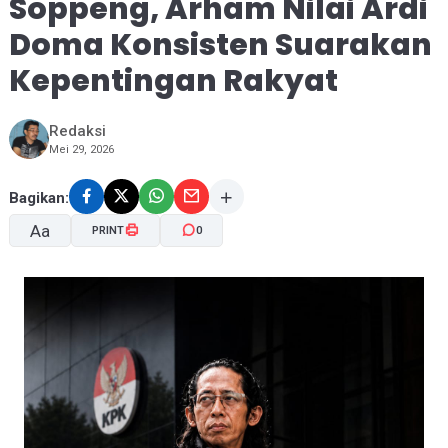
Soppeng, Arham Nilai Ardi
Doma Konsisten Suarakan
Kepentingan Rakyat
Redaksi
Mei 29, 2026
Bagikan:
Aa
PRINT
0
A-
A+