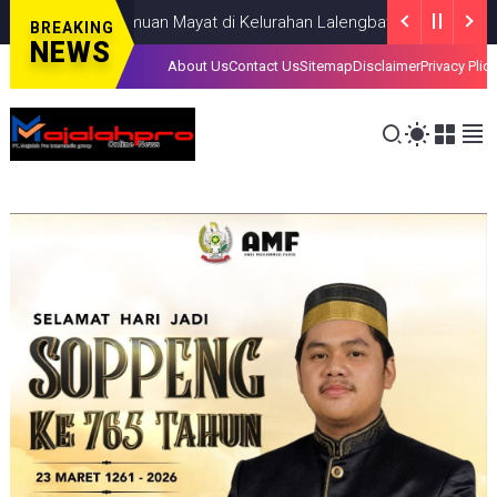
ah TKP Penemuan Mayat di Kelurahan Lalengbata
NEWS
MARCH 20,
BREAKING
NEWS
About Us
Contact Us
Sitemap
Disclaimer
Privacy Plic
a dan Sejumlah Uang Kepada Pemenang Cerdas cermat
NEWS
MAR