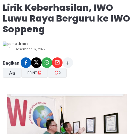
Lirik Keberhasilan, IWO
Luwu Raya Berguru ke IWO
Soppeng
admin
Desember 07, 2022
Bagikan:
Aa
PRINT
0
A-
A+