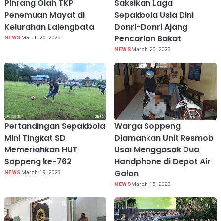
Pinrang Olah TKP
Saksikan Laga
Penemuan Mayat di
Sepakbola Usia Dini
Kelurahan Lalengbata
Donri-Donri Ajang
Pencarian Bakat
NEWS
March 20, 2023
NEWS
March 20, 2023
Pertandingan Sepakbola
Warga Soppeng
Mini Tingkat SD
Diamankan Unit Resmob
Memeriahkan HUT
Usai Menggasak Dua
Soppeng ke-762
Handphone di Depot Air
Galon
NEWS
March 19, 2023
NEWS
March 18, 2023