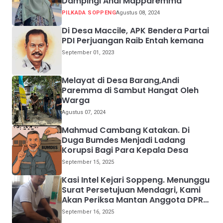
Dampingi Andi Mapparemma
PILKADA SOPPENG
Agustus 08, 2024
Di Desa Maccile, APK Bendera Partai
PDI Perjuangan Raib Entah kemana
September 01, 2023
Melayat di Desa Barang,Andi
Paremma di Sambut Hangat Oleh
Warga
Agustus 07, 2024
Mahmud Cambang Katakan. Di
Duga Bumdes Menjadi Ladang
Korupsi Bagi Para Kepala Desa
September 15, 2025
Kasi Intel Kejari Soppeng. Menunggu
Surat Persetujuan Mendagri, Kami
Akan Periksa Mantan Anggota DPRD
Provinsi Sulsel
September 16, 2025