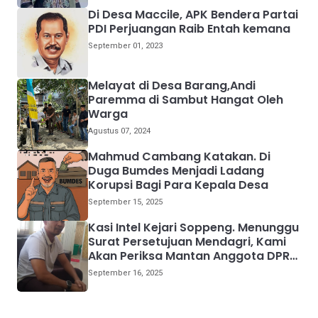
Di Desa Maccile, APK Bendera Partai
PDI Perjuangan Raib Entah kemana
September 01, 2023
Melayat di Desa Barang,Andi
Paremma di Sambut Hangat Oleh
Warga
Agustus 07, 2024
Mahmud Cambang Katakan. Di
Duga Bumdes Menjadi Ladang
Korupsi Bagi Para Kepala Desa
September 15, 2025
Kasi Intel Kejari Soppeng. Menunggu
Surat Persetujuan Mendagri, Kami
Akan Periksa Mantan Anggota DPRD
Provinsi Sulsel
September 16, 2025