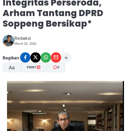
Integritas Perseroda,
Arham Tantang DPRD
Soppeng Bersikap*
Redaksi
Maret 05, 2026
Bagikan:
Aa
PRINT
0
A-
A+